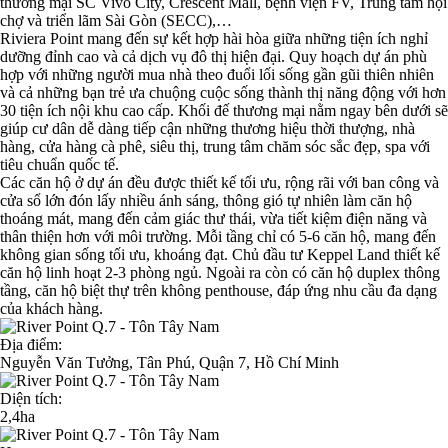
thương mại SC Vivo City, Crescent Mall, bệnh viện FV, Trung tâm hội
chợ và triển lãm Sài Gòn (SECC),…
Riviera Point mang đến sự kết hợp hài hòa giữa những tiện ích nghỉ
dưỡng đỉnh cao và cả dịch vụ đô thị hiện đại. Quy hoạch dự án phù
hợp với những người mua nhà theo đuổi lối sống gần gũi thiên nhiên
và cả những bạn trẻ ưa chuộng cuộc sống thành thị năng động với hơn
30 tiện ích nội khu cao cấp. Khối đế thương mại nằm ngay bên dưới sẽ
giúp cư dân dễ dàng tiếp cận những thương hiệu thời thượng, nhà
hàng, cửa hàng cà phê, siêu thị, trung tâm chăm sóc sắc đẹp, spa với
tiêu chuẩn quốc tế.
Các căn hộ ở dự án đều được thiết kế tối ưu, rộng rãi với ban công và
cửa sổ lớn đón lấy nhiều ánh sáng, thông gió tự nhiên làm căn hộ
thoáng mát, mang đến cảm giác thư thái, vừa tiết kiệm điện năng và
thân thiện hơn với môi trường. Mỗi tầng chỉ có 5-6 căn hộ, mang đến
không gian sống tối ưu, khoáng đạt. Chủ đầu tư Keppel Land thiết kế
căn hộ linh hoạt 2-3 phòng ngủ. Ngoài ra còn có căn hộ duplex thông
tầng, căn hộ biệt thự trên không penthouse, đáp ứng nhu cầu đa dạng
của khách hàng.
Địa điểm:
Nguyễn Văn Tưởng, Tân Phú, Quận 7, Hồ Chí Minh
Diện tích:
2,4ha