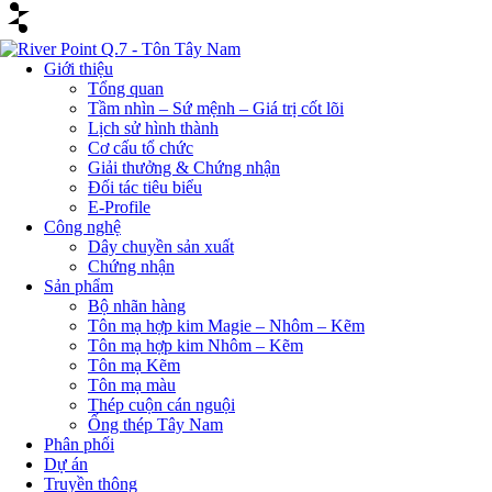
Giới thiệu
Tổng quan
Tầm nhìn – Sứ mệnh – Giá trị cốt lõi
Lịch sử hình thành
Cơ cấu tổ chức
Giải thưởng & Chứng nhận
Đối tác tiêu biểu
E-Profile
Công nghệ
Dây chuyền sản xuất
Chứng nhận
Sản phẩm
Bộ nhãn hàng
Tôn mạ hợp kim Magie – Nhôm – Kẽm
Tôn mạ hợp kim Nhôm – Kẽm
Tôn mạ Kẽm
Tôn mạ màu
Thép cuộn cán nguội
Ống thép Tây Nam
Phân phối
Dự án
Truyền thông