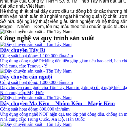
Nhà máy của Công ty TNHH SX & TM Thép Tây Nam đặt tại Cụm 
đại bậc nhất Việt Nam.
Hệ thống thiết bị tại đây được đầu tư đồng bộ từ các thương
trình vận hành tuân thủ nghiêm ngặt hệ thống quản lý chất lượ
Sở hữu đội ngũ kỹ thuật viên giàu kinh nghiệm và hệ thống 
Magie – Nhôm – Kẽm, tôn mạ màu theo tiêu chuẩn quốc tế JIS (
Công nghệ và quy trình sản xuất
Dây chuyền Tẩy Rỉ
Công suất hoạt động: 1.100.000 tấn/năm
Ứng dụng công nghệ Pickling tiên tiến giúp giảm tiêu hao acid, hạn c
Nhà cung cấp: Tenova - Ý
Dây chuyền cán nguội
Công suất hoạt động: 1.000.000 tấn/năm
Dây chuyền cán nguội của Tôn Tây Nam ứng dụng công nghệ hiện đại 
Nhà cung cấp: Mỹ, Đức
Dây chuyền Mạ Kẽm – Nhôm Kẽm – Magie Kẽm
Công suất hoạt động: 800.000 tấn/năm
Ứng dụng công nghệ NOF hiện đại, tạo lớp phủ đồng đều, chống ăn mòn
Nhà cung cấp: Trung Quốc, Ấn Độ, Hàn Quốc