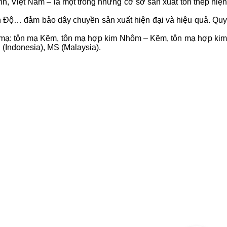
 Việt Nam – là một trong những cơ sở sản xuất tôn thép hiện
Ấn Độ… đảm bảo dây chuyền sản xuất hiện đại và hiệu quả. Quy
n mạ: tôn mạ Kẽm, tôn mạ hợp kim Nhôm – Kẽm, tôn mạ hợp kim
(Indonesia), MS (Malaysia).