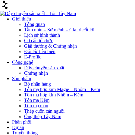
Giới thiệu
Tổng quan
Tầm nhìn – Sứ mệnh – Giá trị cốt lõi
Lịch sử hình thành
Cơ cấu tổ chức
Giải thưởng & Chứng nhận
Đối tác tiêu biểu
E-Profile
Công nghệ
Dây chuyền sản xuất
Chứng nhận
Sản phẩm
Bộ nhãn hàng
Tôn mạ hợp kim Magie – Nhôm – Kẽm
Tôn mạ hợp kim Nhôm – Kẽm
Tôn mạ Kẽm
Tôn mạ màu
Thép cuộn cán nguội
Ống thép Tây Nam
Phân phối
Dự án
Truyền thông