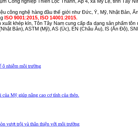
Công nghiệp Thiên Lộc Thành, Ấp 4, xã Mỹ Lệ, tỉnh Tây Ninh,
 hiệu công nghệ hàng đầu thế giới như Đức, Ý, Mỹ, Nhật Bản, 
ng
ISO 9001:2015, ISO 14001:2015.
sản xuất khép kín, Tôn Tây Nam cung cấp đa dạng sản phẩm tô
Nhật Bản), ASTM (Mỹ), AS (Úc), EN (Châu Âu), IS (Ấn Độ), SNI 
hế ô nhiễm môi trường
của Mỹ giúp nâng cao cơ tính của thép.
 vượt trội và thân thiện với môi trường