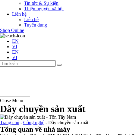
Tin tức & Sự kiện
Thiện nguyện xã hội
Liên hệ
Liên hệ
Tuyển dụng
Shop Online
EN
VI
EN
VI
Close Menu
Dây chuyền sản xuất
Trang chủ
-
Công nghệ
-
Dây chuyền sản xuất
Tổng quan về nhà máy