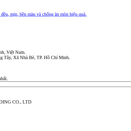
 đều, mịn, bền màu và chống ăn mòn hiệu quả.
nh, Việt Nam.
g Tây, Xã Nhà Bè, TP. Hồ Chí Minh.
nhất.
DING CO., LTD