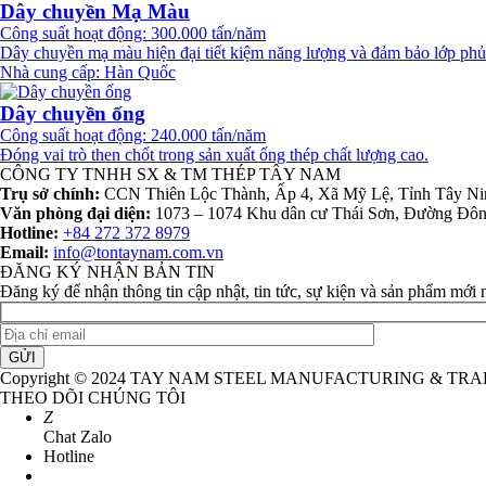
Dây chuyền Mạ Màu
Công suất hoạt động: 300.000 tấn/năm
Dây chuyền mạ màu hiện đại tiết kiệm năng lượng và đảm bảo lớp phủ
Nhà cung cấp: Hàn Quốc
Dây chuyền ống
Công suất hoạt động: 240.000 tấn/năm
Đóng vai trò then chốt trong sản xuất ống thép chất lượng cao.
CÔNG TY TNHH SX & TM THÉP TÂY NAM
Trụ sở chính:
CCN Thiên Lộc Thành, Ấp 4, Xã Mỹ Lệ, Tỉnh Tây Ni
Văn phòng đại diện:
1073 – 1074 Khu dân cư Thái Sơn, Đường Đôn
Hotline:
+84 272 372 8979
Email:
info@tontaynam.com.vn
ĐĂNG KÝ NHẬN BẢN TIN
Đăng ký để nhận thông tin cập nhật, tin tức, sự kiện và sản phẩm mới 
GỬI
Copyright © 2024 TAY NAM STEEL MANUFACTURING & TRA
THEO DÕI CHÚNG TÔI
Z
Chat Zalo
Hotline