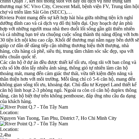
chính Quận 7, kết nối thông suốt với đầy đủ dịch vụ như trung tâm
thương mại SC Vivo City, Crescent Mall, bệnh viện FV, Trung tâm hội
chợ và triển lãm Sài Gòn (SECC),…
Riviera Point mang đến sự kết hợp hài hòa giữa những tiện ích nghỉ
dưỡng đỉnh cao và cả dịch vụ đô thị hiện đại. Quy hoạch dự án phù
hợp với những người mua nhà theo đuổi lối sống gần gũi thiên nhiên
và cả những bạn trẻ ưa chuộng cuộc sống thành thị năng động với hơn
30 tiện ích nội khu cao cấp. Khối đế thương mại nằm ngay bên dưới sẽ
giúp cư dân dễ dàng tiếp cận những thương hiệu thời thượng, nhà
hàng, cửa hàng cà phê, siêu thị, trung tâm chăm sóc sắc đẹp, spa với
tiêu chuẩn quốc tế.
Các căn hộ ở dự án đều được thiết kế tối ưu, rộng rãi với ban công và
cửa sổ lớn đón lấy nhiều ánh sáng, thông gió tự nhiên làm căn hộ
thoáng mát, mang đến cảm giác thư thái, vừa tiết kiệm điện năng và
thân thiện hơn với môi trường. Mỗi tầng chỉ có 5-6 căn hộ, mang đến
không gian sống tối ưu, khoáng đạt. Chủ đầu tư Keppel Land thiết kế
căn hộ linh hoạt 2-3 phòng ngủ. Ngoài ra còn có căn hộ duplex thông
tầng, căn hộ biệt thự trên không penthouse, đáp ứng nhu cầu đa dạng
của khách hàng.
Location:
Nguyen Van Tuong, Tan Phu, District 7, Ho Chi Minh City
Location:
2,4ha