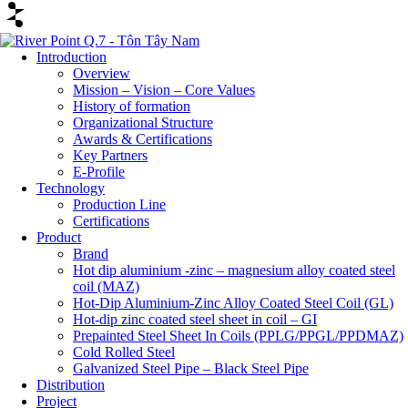
Introduction
Overview
Mission – Vision – Core Values
History of formation
Organizational Structure
Awards & Certifications
Key Partners
E-Profile
Technology
Production Line
Certifications
Product
Brand
Hot dip aluminium -zinc – magnesium alloy coated steel
coil (MAZ)
Hot-Dip Aluminium-Zinc Alloy Coated Steel Coil (GL)
Hot-dip zinc coated steel sheet in coil – GI
Prepainted Steel Sheet In Coils (PPLG/PPGL/PPDMAZ)
Cold Rolled Steel
Galvanized Steel Pipe – Black Steel Pipe
Distribution
Project