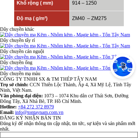
Khổ rộng ( mm)
914 – 1250
Độ mạ ( g/m²)
ZM40 – ZM275
Dây chuyền khác
Dây chuyền tẩy rỉ
Dây chuyền cán nguội
Dây chuyền ống
Dây chuyền mạ màu
CÔNG TY TNHH SX & TM THÉP TÂY NAM
Trụ sở chính:
CCN Thiên Lộc Thành, Ấp 4, Xã Mỹ Lệ, Tỉnh Tây
Ninh, Việt Nam.
Văn phòng đại diện:
1073 – 1074 Khu dân cư Thái Sơn, Đường
Đông Tây, Xã Nhà Bè, TP. Hồ Chí Minh.
Hotline:
+84 272 372 8979
Email:
info@tontaynam.com.vn
ĐĂNG KÝ NHẬN BẢN TIN
Đăng ký để nhận thông tin cập nhật, tin tức, sự kiện và sản phẩm mới
nhất.