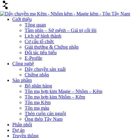
Giới thiệu
Tổng quan
Tầm nhìn – Sứ mệnh – Giá trị cốt lõi
Lịch sử hình thành
Cơ cấu tổ chức
Giải thưởng & Chứng nhận
Đối tác tiêu biểu
E-Profile
Công nghệ
Dây chuyền sản xuất
Chứng nhận
Sản phẩm
Bộ nhãn hàng
Tôn mạ hợp kim Magie – Nhôm – Kẽm
Tôn mạ hợp kim Nhôm – Kẽm
Tôn mạ Kẽm
Tôn mạ màu
Thép cuộn cán nguội
Ống thép Tây Nam
Phân phối
Dự án
Truyền thông