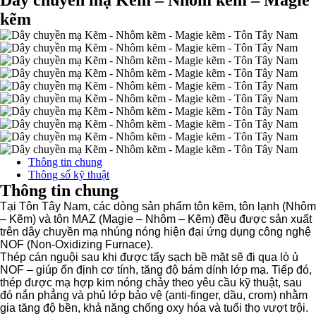
Dây chuyền mạ Kẽm – Nhôm kẽm – Magie
kẽm
Thông tin chung
Thông số kỹ thuật
Thông tin chung
Tại Tôn Tây Nam, các dòng sản phẩm tôn kẽm, tôn lạnh (Nhôm
– Kẽm) và tôn MAZ (Magie – Nhôm – Kẽm) đều được sản xuất
trên dây chuyền mạ nhúng nóng hiện đại ứng dụng công nghệ
NOF (Non-Oxidizing Furnace).
Thép cán nguội sau khi được tẩy sạch bề mặt sẽ đi qua lò ủ
NOF – giúp ổn định cơ tính, tăng độ bám dính lớp mạ. Tiếp đó,
thép được mạ hợp kim nóng chảy theo yêu cầu kỹ thuật, sau
đó nắn phẳng và phủ lớp bảo vệ (anti-finger, dầu, crom) nhằm
gia tăng độ bền, khả năng chống oxy hóa và tuổi thọ vượt trội.