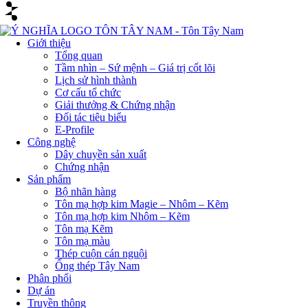
Giới thiệu
Tổng quan
Tầm nhìn – Sứ mệnh – Giá trị cốt lõi
Lịch sử hình thành
Cơ cấu tổ chức
Giải thưởng & Chứng nhận
Đối tác tiêu biểu
E-Profile
Công nghệ
Dây chuyền sản xuất
Chứng nhận
Sản phẩm
Bộ nhãn hàng
Tôn mạ hợp kim Magie – Nhôm – Kẽm
Tôn mạ hợp kim Nhôm – Kẽm
Tôn mạ Kẽm
Tôn mạ màu
Thép cuộn cán nguội
Ống thép Tây Nam
Phân phối
Dự án
Truyền thông