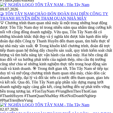
#ThamQuanNhaMay
09.07.2026
🤝 TÔN TÂY NAM CHÀO ĐÓN ĐOÀN ĐẠI DIỆN CÔNG TY
THANH HUYỀN ĐẾN THAM QUAN NHÀ MÁY
💡 Chương trình tham quan nhà máy là một trong những hoạt động
được Tôn Tây Nam duy trì trong nhiều năm qua nhằm tăng cường kết
nối với cộng đồng doanh nghiệp. Vừa qua, Tôn Tây Nam đã có
những khoảnh khắc thật đẹp và ý nghĩa khi được hân hạnh đón tiếp
đoàn đại diện Công ty Thanh Huyền đến tham quan, tìm hiểu thực tế
tại nhà máy sản xuất. ⚙️ Trong khuôn khổ chương trình, đoàn đã trực
tiếp tham quan hệ thống dây chuyền sản xuất, quy trình kiểm soát chất
lượng và tìm hiểu năng lực vận hành của nhà máy. Hai bên cũng đã
trao đổi về xu hướng phát triển của ngành thép, nhu cầu thị trường
cũng như chia sẻ những kinh nghiệm thực tiễn trong hoạt động sản
xuất và kinh doanh. 🎯 Trong thời gian tới, Tôn Tây Nam sẽ tiếp tục
duy trì và mở rộng chương trình tham quan nhà máy, chào đón các
doanh nghiệp, đại lý và đối tác trên cả nước đến tham quan, giao lưu
và kết nối. Qua đó, Tôn Tây Nam góp phần xây dựng mạng lưới
doanh nghiệp ngày càng gắn kết, cùng hướng đến sự phát triển vững
bền trong tương lai. #TonTayNam #VungBenTheoThoiGian
#ThanhHuyen #ThamQuanNhaMay #KetNoiDoanhNghiep
#PhatTrienBenVung
02.07.2026