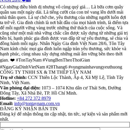
Có những điều bình dị nhưng vô cùng quý giá… Là bữa cơm quây
quần sau một ngày dài. Là tiếng cười của con trẻ vang lên dưới mái
nhà thân quen. Là sự chở che, yêu thương của những người luôn đợi
ta trở về. Gia đình chính là nơi bắt đầu của mọi hành trình, là điểm tựa
để mỗi người vững vàng trước những thử thách của cuộc sống. Và
cũng như một mái nhà vững chắc cần được xây dựng từ những giá trị
bền bỉ, hạnh phúc gia đình được vun đắp từ sự yêu thương, sẻ chia và
đồng hành mỗi ngày. Nhân Ngày Gia đình Việt Nam 28/6, Tôn Tây
Nam kính chúc mọi gia đình luôn ngập tràn yêu thương, sức khỏe và
hạnh phúc, cùng nhau xây dựng những mái ấm vững bền theo thời
gian. ❤️ #TonTayNam #VungBenTheoThoiGian
#NgayGiaDinhVietNam #28Thang6 #vungmainhavungyeuthuong
CÔNG TY TNHH SX & TM THÉP TÂY NAM
Trụ sở chính:
CCN Thiên Lộc Thành, Ấp 4, Xã Mỹ Lệ, Tỉnh Tây
Ninh, Việt Nam.
Văn phòng đại diện:
1073 – 1074 Khu dân cư Thái Sơn, Đường
Đông Tây, Xã Nhà Bè, TP. Hồ Chí Minh.
Hotline:
+84 272 372 8979
Email:
info@tontaynam.com.vn
ĐĂNG KÝ NHẬN BẢN TIN
Đăng ký để nhận thông tin cập nhật, tin tức, sự kiện và sản phẩm mới
nhất.