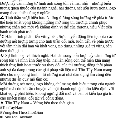
Được lấy cảm hứng từ hình ảnh sóng tôn và mái nhà – những biểu
tượng quen thuộc của ngành nghề, hai đường nét uốn lượn trong logo
mang theo nhiều tầng ý nghĩa:
🌊 Tinh thần vượt biển lớn: Những đường sóng hướng về phía trước
thể hiện khát vọng không ngừng mở rộng thị trường, chinh phục
những chân trời mới và khẳng định vị thế của thương hiệu Việt trên
hành trình phát triển.
🚀 Hành trình phát triển vững bền: Sự chuyển động liên tục của các
đường nét tượng trưng cho tinh thần đổi mới, luôn tiến về phía trước
với tầm nhìn dài hạn và khát vọng tạo dựng những giá trị vững bền
theo thời gian.
🔄 Sự linh hoạt và thích nghi: Hai làn sóng uốn lượn lấy cảm hứng từ
sóng tôn và hình ảnh ống thép, hai làn sóng còn thể hiện khả năng
thích ứng linh hoạt trước sự thay đổi của thị trường, đồng thời phản
ánh sự đa dạng trong các giải pháp vật liệu mà Tôn Tây Nam mang
đến cho mọi công trình – từ những mái nhà dân dụng ấm cúng đến
những dự án quy mô tầm cỡ.
Mỗi đường nét trong logo không chỉ mang tính biểu tượng của ngành
nghề mà còn kể câu chuyện về một doanh nghiệp luôn kiên định với
khát vọng phát triển, không ngừng đổi mới và bền bỉ kiến tạo giá trị
cho khách hàng, đối tác và cộng đồng.
🌟 Tôn Tây Nam – Vững bền theo thời gian.
#TonTayNam
#VungBenTheoThoiGian
#LogoTonTayNam