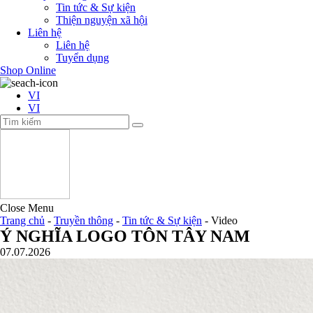
Tin tức & Sự kiện
Thiện nguyện xã hội
Liên hệ
Liên hệ
Tuyển dụng
Shop Online
VI
VI
Close Menu
Trang chủ
-
Truyền thông
-
Tin tức & Sự kiện
-
Video
Ý NGHĨA LOGO TÔN TÂY NAM
07.07.2026