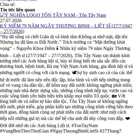
Chia sẻ:
Tin tức liên quan
27.07.2026
KỶ NIỆM 79 NĂM NGÀY THƯƠNG BINH – LIỆT SĨ (27/7/1947
– 27/7/2026)
“Họ đã sống và chết Giản dị và bình tâm Không ai nhớ mặt, đặt tên
Nhưng họ đã làm ra Đất Nước.” Trích trường ca “Mặt đường khát
vọng” – Nguyễn Khoa Điềm 🕯️ Nhân kỷ niệm 79 năm Ngày Thương
binh – Liệt sĩ (27/7/1947 – 27/7/2026), Tôn Tây Nam xin thành kính
tưởng nhớ các Anh hùng liệt sĩ, bày tỏ lòng biết ơn sâu sắc đến các
thương binh, bệnh binh, Bà mẹ Việt Nam Anh hùng, gia đình liệt sĩ và
những người có công với cách mạng. 🕊️Sự hy sinh cao cả của các thế
hệ đi trước đã làm nên nền độc lập, hòa bình và viết tiếp những trang
sử vẻ vang của dân tộc, để hôm nay đất nước không ngừng phát triển;
những mái nhà được dựng xây, những công trình tiếp tục vươn cao và
cuộc sống bình yên hiện hữu trên khắp mọi miền Tổ quốc. 🏡 Với
lòng biết ơn và niềm tự hào dân tộc, Tôn Tây Nam sẽ không ngừng
đổi mới, phát triển, góp phần kiến tạo những công trình vững bền theo
thời gian, đồng hành cùng sự phát triển của đất nước như một cách
tiếp nối những giá trị mà các thế hệ cha anh đã dày công vun đắp. ❤️
Đời đời nhớ ơn các Anh hùng Liệt sĩ. #TonTayNam
#VungBenTheoThoiGian #NgayThuongBinhLietSi #27Thang7