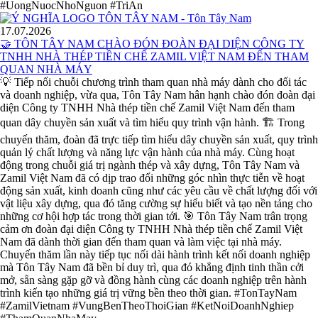
#UongNuocNhoNguon #TriAn
17.07.2026
🤝 TÔN TÂY NAM CHÀO ĐÓN ĐOÀN ĐẠI DIỆN CÔNG TY
TNHH NHÀ THÉP TIỀN CHẾ ZAMIL VIỆT NAM ĐẾN THAM
QUAN NHÀ MÁY
💡 Tiếp nối chuỗi chương trình tham quan nhà máy dành cho đối tác
và doanh nghiệp, vừa qua, Tôn Tây Nam hân hạnh chào đón đoàn đại
diện Công ty TNHH Nhà thép tiền chế Zamil Việt Nam đến tham
quan dây chuyền sản xuất và tìm hiểu quy trình vận hành. 🏗️ Trong
chuyến thăm, đoàn đã trực tiếp tìm hiểu dây chuyền sản xuất, quy trình
quản lý chất lượng và năng lực vận hành của nhà máy. Cùng hoạt
động trong chuỗi giá trị ngành thép và xây dựng, Tôn Tây Nam và
Zamil Việt Nam đã có dịp trao đổi những góc nhìn thực tiễn về hoạt
động sản xuất, kinh doanh cũng như các yêu cầu về chất lượng đối với
vật liệu xây dựng, qua đó tăng cường sự hiểu biết và tạo nền tảng cho
những cơ hội hợp tác trong thời gian tới. 🎯 Tôn Tây Nam trân trọng
cảm ơn đoàn đại diện Công ty TNHH Nhà thép tiền chế Zamil Việt
Nam đã dành thời gian đến tham quan và làm việc tại nhà máy.
Chuyến thăm lần này tiếp tục nối dài hành trình kết nối doanh nghiệp
mà Tôn Tây Nam đã bền bỉ duy trì, qua đó khẳng định tinh thần cởi
mở, sẵn sàng gặp gỡ và đồng hành cùng các doanh nghiệp trên hành
trình kiến tạo những giá trị vững bền theo thời gian. #TonTayNam
#ZamilVietnam #VungBenTheoThoiGian #KetNoiDoanhNghiep