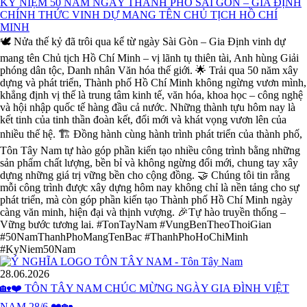
KỶ NIỆM 50 NĂM NGÀY THÀNH PHỐ SÀI GÒN – GIA ĐỊNH
CHÍNH THỨC VINH DỰ MANG TÊN CHỦ TỊCH HỒ CHÍ
MINH
🕊️ Nửa thế kỷ đã trôi qua kể từ ngày Sài Gòn – Gia Định vinh dự
mang tên Chủ tịch Hồ Chí Minh – vị lãnh tụ thiên tài, Anh hùng Giải
phóng dân tộc, Danh nhân Văn hóa thế giới. 🌟 Trải qua 50 năm xây
dựng và phát triển, Thành phố Hồ Chí Minh không ngừng vươn mình,
khẳng định vị thế là trung tâm kinh tế, văn hóa, khoa học – công nghệ
và hội nhập quốc tế hàng đầu cả nước. Những thành tựu hôm nay là
kết tinh của tinh thần đoàn kết, đổi mới và khát vọng vươn lên của
nhiều thế hệ. 🏗️ Đồng hành cùng hành trình phát triển của thành phố,
Tôn Tây Nam tự hào góp phần kiến tạo nhiều công trình bằng những
sản phẩm chất lượng, bền bỉ và không ngừng đổi mới, chung tay xây
dựng những giá trị vững bền cho cộng đồng. 🤝 Chúng tôi tin rằng
mỗi công trình được xây dựng hôm nay không chỉ là nền tảng cho sự
phát triển, mà còn góp phần kiến tạo Thành phố Hồ Chí Minh ngày
càng văn minh, hiện đại và thịnh vượng. 🎉Tự hào truyền thống –
Vững bước tương lai. #TonTayNam #VungBenTheoThoiGian
#50NamThanhPhoMangTenBac #ThanhPhoHoChiMinh
#KyNiem50Nam
28.06.2026
🏡❤️ TÔN TÂY NAM CHÚC MỪNG NGÀY GIA ĐÌNH VIỆT
NAM 28/6 ❤️🏡