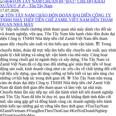
17.07.2026
🤝 TÔN TÂY NAM CHÀO ĐÓN ĐOÀN ĐẠI DIỆN CÔNG TY
TNHH NHÀ THÉP TIỀN CHẾ ZAMIL VIỆT NAM ĐẾN THAM
QUAN NHÀ MÁY
💡 Tiếp nối chuỗi chương trình tham quan nhà máy dành cho đối tác
và doanh nghiệp, vừa qua, Tôn Tây Nam hân hạnh chào đón đoàn đại
diện Công ty TNHH Nhà thép tiền chế Zamil Việt Nam đến tham
quan dây chuyền sản xuất và tìm hiểu quy trình vận hành. 🏗️ Trong
chuyến thăm, đoàn đã trực tiếp tìm hiểu dây chuyền sản xuất, quy trình
quản lý chất lượng và năng lực vận hành của nhà máy. Cùng hoạt
động trong chuỗi giá trị ngành thép và xây dựng, Tôn Tây Nam và
Zamil Việt Nam đã có dịp trao đổi những góc nhìn thực tiễn về hoạt
động sản xuất, kinh doanh cũng như các yêu cầu về chất lượng đối với
vật liệu xây dựng, qua đó tăng cường sự hiểu biết và tạo nền tảng cho
những cơ hội hợp tác trong thời gian tới. 🎯 Tôn Tây Nam trân trọng
cảm ơn đoàn đại diện Công ty TNHH Nhà thép tiền chế Zamil Việt
Nam đã dành thời gian đến tham quan và làm việc tại nhà máy.
Chuyến thăm lần này tiếp tục nối dài hành trình kết nối doanh nghiệp
mà Tôn Tây Nam đã bền bỉ duy trì, qua đó khẳng định tinh thần cởi
mở, sẵn sàng gặp gỡ và đồng hành cùng các doanh nghiệp trên hành
trình kiến tạo những giá trị vững bền theo thời gian. #TonTayNam
#ZamilVietnam #VungBenTheoThoiGian #KetNoiDoanhNghiep
#ThamQuanNhaMay