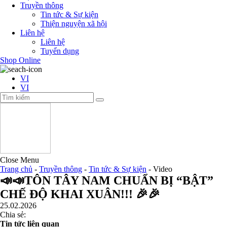
Truyền thông
Tin tức & Sự kiện
Thiện nguyện xã hội
Liên hệ
Liên hệ
Tuyển dụng
Shop Online
VI
VI
Close Menu
Trang chủ
-
Truyền thông
-
Tin tức & Sự kiện
-
Video
📣📣TÔN TÂY NAM CHUẨN BỊ “BẬT”
CHẾ ĐỘ KHAI XUÂN!!! 🎉🎉
25.02.2026
Chia sẻ:
Tin tức liên quan