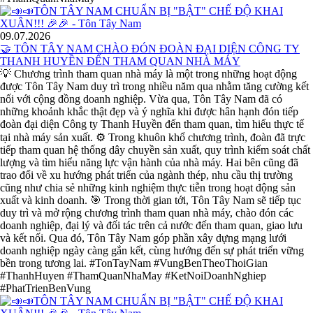
09.07.2026
🤝 TÔN TÂY NAM CHÀO ĐÓN ĐOÀN ĐẠI DIỆN CÔNG TY
THANH HUYỀN ĐẾN THAM QUAN NHÀ MÁY
💡 Chương trình tham quan nhà máy là một trong những hoạt động
được Tôn Tây Nam duy trì trong nhiều năm qua nhằm tăng cường kết
nối với cộng đồng doanh nghiệp. Vừa qua, Tôn Tây Nam đã có
những khoảnh khắc thật đẹp và ý nghĩa khi được hân hạnh đón tiếp
đoàn đại diện Công ty Thanh Huyền đến tham quan, tìm hiểu thực tế
tại nhà máy sản xuất. ⚙️ Trong khuôn khổ chương trình, đoàn đã trực
tiếp tham quan hệ thống dây chuyền sản xuất, quy trình kiểm soát chất
lượng và tìm hiểu năng lực vận hành của nhà máy. Hai bên cũng đã
trao đổi về xu hướng phát triển của ngành thép, nhu cầu thị trường
cũng như chia sẻ những kinh nghiệm thực tiễn trong hoạt động sản
xuất và kinh doanh. 🎯 Trong thời gian tới, Tôn Tây Nam sẽ tiếp tục
duy trì và mở rộng chương trình tham quan nhà máy, chào đón các
doanh nghiệp, đại lý và đối tác trên cả nước đến tham quan, giao lưu
và kết nối. Qua đó, Tôn Tây Nam góp phần xây dựng mạng lưới
doanh nghiệp ngày càng gắn kết, cùng hướng đến sự phát triển vững
bền trong tương lai. #TonTayNam #VungBenTheoThoiGian
#ThanhHuyen #ThamQuanNhaMay #KetNoiDoanhNghiep
#PhatTrienBenVung