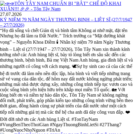
27.07.2026
KỶ NIỆM 79 NĂM NGÀY THƯƠNG BINH – LIỆT SĨ (27/7/1947
– 27/7/2026)
“Họ đã sống và chết Giản dị và bình tâm Không ai nhớ mặt, đặt tên
Nhưng họ đã làm ra Đất Nước.” Trích trường ca “Mặt đường khát
vọng” – Nguyễn Khoa Điềm 🕯️ Nhân kỷ niệm 79 năm Ngày Thương
binh – Liệt sĩ (27/7/1947 – 27/7/2026), Tôn Tây Nam xin thành kính
tưởng nhớ các Anh hùng liệt sĩ, bày tỏ lòng biết ơn sâu sắc đến các
thương binh, bệnh binh, Bà mẹ Việt Nam Anh hùng, gia đình liệt sĩ và
những người có công với cách mạng. 🕊️Sự hy sinh cao cả của các thế
hệ đi trước đã làm nên nền độc lập, hòa bình và viết tiếp những trang
sử vẻ vang của dân tộc, để hôm nay đất nước không ngừng phát triển;
những mái nhà được dựng xây, những công trình tiếp tục vươn cao và
cuộc sống bình yên hiện hữu trên khắp mọi miền Tổ quốc. 🏡 Với
lòng biết ơn và niềm tự hào dân tộc, Tôn Tây Nam sẽ không ngừng
đổi mới, phát triển, góp phần kiến tạo những công trình vững bền theo
thời gian, đồng hành cùng sự phát triển của đất nước như một cách
tiếp nối những giá trị mà các thế hệ cha anh đã dày công vun đắp. ❤️
Đời đời nhớ ơn các Anh hùng Liệt sĩ. #TonTayNam
#VungBenTheoThoiGian #NgayThuongBinhLietSi #27Thang7
#UongNuocNhoNguon #TriAn