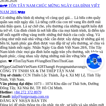
28.06.2026
🏡❤️ TÔN TÂY NAM CHÚC MỪNG NGÀY GIA ĐÌNH VIỆT
NAM 28/6 ❤️🏡
Có những điều bình dị nhưng vô cùng quý giá… Là bữa cơm quây
quần sau một ngày dài. Là tiếng cười của con trẻ vang lên dưới mái
nhà thân quen. Là sự chở che, yêu thương của những người luôn đợi
ta trở về. Gia đình chính là nơi bắt đầu của mọi hành trình, là điểm tựa
để mỗi người vững vàng trước những thử thách của cuộc sống. Và
cũng như một mái nhà vững chắc cần được xây dựng từ những giá trị
bền bỉ, hạnh phúc gia đình được vun đắp từ sự yêu thương, sẻ chia và
đồng hành mỗi ngày. Nhân Ngày Gia đình Việt Nam 28/6, Tôn Tây
Nam kính chúc mọi gia đình luôn ngập tràn yêu thương, sức khỏe và
hạnh phúc, cùng nhau xây dựng những mái ấm vững bền theo thời
gian. ❤️ #TonTayNam #VungBenTheoThoiGian
#NgayGiaDinhVietNam #28Thang6 #vungmainhavungyeuthuong
CÔNG TY TNHH SX & TM THÉP TÂY NAM
Trụ sở chính:
CCN Thiên Lộc Thành, Ấp 4, Xã Mỹ Lệ, Tỉnh Tây
Ninh, Việt Nam.
Văn phòng đại diện:
1073 – 1074 Khu dân cư Thái Sơn, Đường
Đông Tây, Xã Nhà Bè, TP. Hồ Chí Minh.
Hotline:
+84 272 372 8979
Email:
info@tontaynam.com.vn
ĐĂNG KÝ NHẬN BẢN TIN
Đăng ký để nhận thông tin cập nhật, tin tức, sự kiện và sản phẩm mới