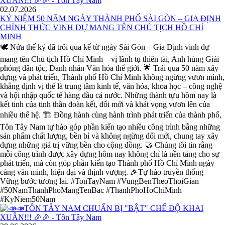
02.07.2026
KỶ NIỆM 50 NĂM NGÀY THÀNH PHỐ SÀI GÒN – GIA ĐỊNH
CHÍNH THỨC VINH DỰ MANG TÊN CHỦ TỊCH HỒ CHÍ
MINH
🕊️ Nửa thế kỷ đã trôi qua kể từ ngày Sài Gòn – Gia Định vinh dự
mang tên Chủ tịch Hồ Chí Minh – vị lãnh tụ thiên tài, Anh hùng Giải
phóng dân tộc, Danh nhân Văn hóa thế giới. 🌟 Trải qua 50 năm xây
dựng và phát triển, Thành phố Hồ Chí Minh không ngừng vươn mình,
khẳng định vị thế là trung tâm kinh tế, văn hóa, khoa học – công nghệ
và hội nhập quốc tế hàng đầu cả nước. Những thành tựu hôm nay là
kết tinh của tinh thần đoàn kết, đổi mới và khát vọng vươn lên của
nhiều thế hệ. 🏗️ Đồng hành cùng hành trình phát triển của thành phố,
Tôn Tây Nam tự hào góp phần kiến tạo nhiều công trình bằng những
sản phẩm chất lượng, bền bỉ và không ngừng đổi mới, chung tay xây
dựng những giá trị vững bền cho cộng đồng. 🤝 Chúng tôi tin rằng
mỗi công trình được xây dựng hôm nay không chỉ là nền tảng cho sự
phát triển, mà còn góp phần kiến tạo Thành phố Hồ Chí Minh ngày
càng văn minh, hiện đại và thịnh vượng. 🎉Tự hào truyền thống –
Vững bước tương lai. #TonTayNam #VungBenTheoThoiGian
#50NamThanhPhoMangTenBac #ThanhPhoHoChiMinh
#KyNiem50Nam