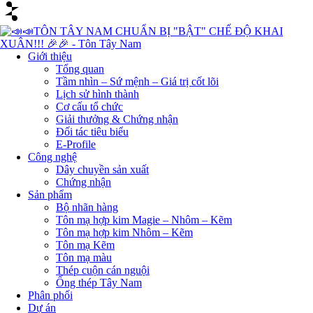
Giới thiệu
Tổng quan
Tầm nhìn – Sứ mệnh – Giá trị cốt lõi
Lịch sử hình thành
Cơ cấu tổ chức
Giải thưởng & Chứng nhận
Đối tác tiêu biểu
E-Profile
Công nghệ
Dây chuyền sản xuất
Chứng nhận
Sản phẩm
Bộ nhãn hàng
Tôn mạ hợp kim Magie – Nhôm – Kẽm
Tôn mạ hợp kim Nhôm – Kẽm
Tôn mạ Kẽm
Tôn mạ màu
Thép cuộn cán nguội
Ống thép Tây Nam
Phân phối
Dự án