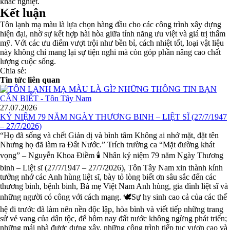
khắc nghiệt.
Kết luận
Tôn lạnh mạ màu là lựa chọn hàng đầu cho các công trình xây dựng
hiện đại, nhờ sự kết hợp hài hòa giữa tính năng ưu việt và giá trị thẩm
mỹ. Với các ưu điểm vượt trội như bền bỉ, cách nhiệt tốt, loại vật liệu
này không chỉ mang lại sự tiện nghi mà còn góp phần nâng cao chất
lượng cuộc sống.
Chia sẻ:
Tin tức liên quan
27.07.2026
KỶ NIỆM 79 NĂM NGÀY THƯƠNG BINH – LIỆT SĨ (27/7/1947
– 27/7/2026)
“Họ đã sống và chết Giản dị và bình tâm Không ai nhớ mặt, đặt tên
Nhưng họ đã làm ra Đất Nước.” Trích trường ca “Mặt đường khát
vọng” – Nguyễn Khoa Điềm 🕯️ Nhân kỷ niệm 79 năm Ngày Thương
binh – Liệt sĩ (27/7/1947 – 27/7/2026), Tôn Tây Nam xin thành kính
tưởng nhớ các Anh hùng liệt sĩ, bày tỏ lòng biết ơn sâu sắc đến các
thương binh, bệnh binh, Bà mẹ Việt Nam Anh hùng, gia đình liệt sĩ và
những người có công với cách mạng. 🕊️Sự hy sinh cao cả của các thế
hệ đi trước đã làm nên nền độc lập, hòa bình và viết tiếp những trang
sử vẻ vang của dân tộc, để hôm nay đất nước không ngừng phát triển;
những mái nhà được dựng xây, những công trình tiếp tục vươn cao và