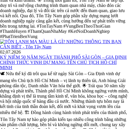
xuất và kinh doanh. 🎯 Trong thời gian tới, Tôn Tây Nam sẽ tiếp tục
duy trì và mở rộng chương trình tham quan nhà máy, chào đón các
doanh nghiệp, đại lý và đối tác trên cả nước đến tham quan, giao lưu
và kết nối. Qua đó, Tôn Tây Nam góp phần xây dựng mạng lưới
doanh nghiệp ngày càng gắn kết, cùng hướng đến sự phát triển vững
bền trong tương lai. #TonTayNam #VungBenTheoThoiGian
#ThanhHuyen #ThamQuanNhaMay #KetNoiDoanhNghiep
#PhatTrienBenVung
02.07.2026
KỶ NIỆM 50 NĂM NGÀY THÀNH PHỐ SÀI GÒN – GIA ĐỊNH
CHÍNH THỨC VINH DỰ MANG TÊN CHỦ TỊCH HỒ CHÍ
MINH
🕊️ Nửa thế kỷ đã trôi qua kể từ ngày Sài Gòn – Gia Định vinh dự
mang tên Chủ tịch Hồ Chí Minh – vị lãnh tụ thiên tài, Anh hùng Giải
phóng dân tộc, Danh nhân Văn hóa thế giới. 🌟 Trải qua 50 năm xây
dựng và phát triển, Thành phố Hồ Chí Minh không ngừng vươn mình,
khẳng định vị thế là trung tâm kinh tế, văn hóa, khoa học – công nghệ
và hội nhập quốc tế hàng đầu cả nước. Những thành tựu hôm nay là
kết tinh của tinh thần đoàn kết, đổi mới và khát vọng vươn lên của
nhiều thế hệ. 🏗️ Đồng hành cùng hành trình phát triển của thành phố,
Tôn Tây Nam tự hào góp phần kiến tạo nhiều công trình bằng những
sản phẩm chất lượng, bền bỉ và không ngừng đổi mới, chung tay xây