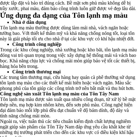
được lắp đặt và bảo trì đúng cách. Bề mặt sơn phủ màu không dễ bị
trầy xước, phai màu, đảm bảo công trình luôn giữ được vẻ đẹp lâu dài.
Ứng dụng đa dạng của Tôn lạnh mạ màu
Nhà ở dân dụng
Tôn lạnh mạ màu thường được dùng làm mái nhà, vách ngăn hoặc
tường bao. Với thiết kế thẩm mỹ và khả năng chống nóng tốt, loại tôn
này là giải pháp tối ưu cho nhà ở tại các khu vực có khí hậu nhiệt đới.
Công trình công nghiệp
Trong các khu công nghiệp, nhà xưởng hoặc kho bãi, tôn lạnh mạ màu
đóng vai trò quan trọng trong việc xây dựng hệ thống mái và vách bao
bọc. Khả năng chịu lực và chống mài mòn giúp bảo vệ tốt các thiết bị,
hàng hóa bên trong.
Công trình thương mại
Các trung tâm thương mại, cửa hàng hay quán cà phê thường sử dụng
tôn lạnh mạ màu cho các thiết kế mái hiên hoặc vách ngăn. Màu sắc
phong phú của tôn giúp các công trình trở nên bắt mắt và thu hút hơn.
Công nghệ sản xuất Tôn lạnh mạ màu của Tôn Tây Nam
Tôn lạnh mạ màu được sản xuất qua nhiều công đoạn, từ xử lý bề mặt
thép nền, mạ hợp kim nhôm kẽm, đến sơn phủ màu. Công nghệ hiện
đại đảm bảo mỗi lớp phủ đều đạt chuẩn về độ bám dính, độ dày và
tính năng chống mài mòn.
Ngoài ra, việc tuân thủ các tiêu chuẩn kiểm định chất lượng nghiêm
ngặt giúp sản phẩm của Tôn Tây Nam đáp ứng yêu cầu khắt khe từ
những thị trường phát triển cho đến các khu vực có điều kiện khí hậu