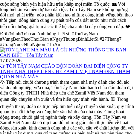
cuộc sống bình yên hiện hữu trên khắp mọi miền Tổ quốc. 🏡 Với
lòng biết ơn và niềm tự hào dân tộc, Tôn Tây Nam sẽ không ngừng
đổi mới, phát triển, góp phần kiến tạo những công trình vững bền theo
thời gian, đồng hành cùng sự phát triển của đất nước như một cách
tiếp nối những giá trị mà các thế hệ cha anh đã dày công vun đắp. ❤️
Đời đời nhớ ơn các Anh hùng Liệt sĩ. #TonTayNam
#VungBenTheoThoiGian #NgayThuongBinhLietSi #27Thang7
#UongNuocNhoNguon #TriAn
17.07.2026
🤝 TÔN TÂY NAM CHÀO ĐÓN ĐOÀN ĐẠI DIỆN CÔNG TY
TNHH NHÀ THÉP TIỀN CHẾ ZAMIL VIỆT NAM ĐẾN THAM
QUAN NHÀ MÁY
💡 Tiếp nối chuỗi chương trình tham quan nhà máy dành cho đối tác
và doanh nghiệp, vừa qua, Tôn Tây Nam hân hạnh chào đón đoàn đại
diện Công ty TNHH Nhà thép tiền chế Zamil Việt Nam đến tham
quan dây chuyền sản xuất và tìm hiểu quy trình vận hành. 🏗️ Trong
chuyến thăm, đoàn đã trực tiếp tìm hiểu dây chuyền sản xuất, quy trình
quản lý chất lượng và năng lực vận hành của nhà máy. Cùng hoạt
động trong chuỗi giá trị ngành thép và xây dựng, Tôn Tây Nam và
Zamil Việt Nam đã có dịp trao đổi những góc nhìn thực tiễn về hoạt
động sản xuất, kinh doanh cũng như các yêu cầu về chất lượng đối với
vật liệu xây dựng, qua đó tăng cường sự hiểu biết và tạo nền tảng cho