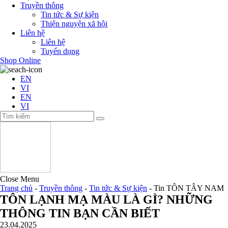
Truyền thông
Tin tức & Sự kiện
Thiện nguyện xã hội
Liên hệ
Liên hệ
Tuyển dụng
Shop Online
EN
VI
EN
VI
Close Menu
Trang chủ
-
Truyền thông
-
Tin tức & Sự kiện
-
Tin TÔN TÂY NAM
TÔN LẠNH MẠ MÀU LÀ GÌ? NHỮNG
THÔNG TIN BẠN CẦN BIẾT
23.04.2025