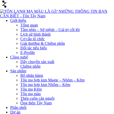
Giới thiệu
Tổng quan
Tầm nhìn – Sứ mệnh – Giá trị cốt lõi
Lịch sử hình thành
Cơ cấu tổ chức
Giải thưởng & Chứng nhận
Đối tác tiêu biểu
E-Profile
Công nghệ
Dây chuyền sản xuất
Chứng nhận
Sản phẩm
Bộ nhãn hàng
Tôn mạ hợp kim Magie – Nhôm – Kẽm
Tôn mạ hợp kim Nhôm – Kẽm
Tôn mạ Kẽm
Tôn mạ màu
Thép cuộn cán nguội
Ống thép Tây Nam
Phân phối
Dự án