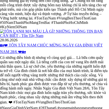
dựng những giá trị vững bền cho cộng đồng. 🤝 Chúng tôi tin rằng
mỗi công trình được xây dựng hôm nay không chỉ là nền tảng cho sự
phát triển, mà còn góp phần kiến tạo Thành phố Hồ Chí Minh ngày
càng văn minh, hiện đại và thịnh vượng. 🎉Tự hào truyền thống –
Vững bước tương lai. #TonTayNam #VungBenTheoThoiGian
#50NamThanhPhoMangTenBac #ThanhPhoHoChiMinh
#KyNiem50Nam
28.06.2026
🏡❤️ TÔN TÂY NAM CHÚC MỪNG NGÀY GIA ĐÌNH VIỆT
NAM 28/6 ❤️🏡
Có những điều bình dị nhưng vô cùng quý giá… Là bữa cơm quây
quần sau một ngày dài. Là tiếng cười của con trẻ vang lên dưới mái
nhà thân quen. Là sự chở che, yêu thương của những người luôn đợi
ta trở về. Gia đình chính là nơi bắt đầu của mọi hành trình, là điểm tựa
để mỗi người vững vàng trước những thử thách của cuộc sống. Và
cũng như một mái nhà vững chắc cần được xây dựng từ những giá trị
bền bỉ, hạnh phúc gia đình được vun đắp từ sự yêu thương, sẻ chia và
đồng hành mỗi ngày. Nhân Ngày Gia đình Việt Nam 28/6, Tôn Tây
Nam kính chúc mọi gia đình luôn ngập tràn yêu thương, sức khỏe và
hạnh phúc, cùng nhau xây dựng những mái ấm vững bền theo thời
gian. ❤️ #TonTayNam #VungBenTheoThoiGian
#NgayGiaDinhVietNam #28Thang6 #vungmainhavungyeuthuong