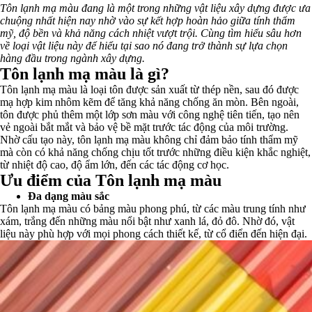
Tôn lạnh mạ màu đang là một trong những vật liệu xây dựng được ưa
chuộng nhất hiện nay nhờ vào sự kết hợp hoàn hảo giữa tính thẩm
mỹ, độ bền và khả năng cách nhiệt vượt trội. Cùng tìm hiểu sâu hơn
về loại vật liệu này để hiểu tại sao nó đang trở thành sự lựa chọn
hàng đầu trong ngành xây dựng.
Tôn lạnh mạ màu là gì?
Tôn lạnh mạ màu là loại tôn được sản xuất từ thép nền, sau đó được
mạ hợp kim nhôm kẽm để tăng khả năng chống ăn mòn. Bên ngoài,
tôn được phủ thêm một lớp sơn màu với công nghệ tiên tiến, tạo nên
vẻ ngoài bắt mắt và bảo vệ bề mặt trước tác động của môi trường.
Nhờ cấu tạo này, tôn lạnh mạ màu không chỉ đảm bảo tính thẩm mỹ
mà còn có khả năng chống chịu tốt trước những điều kiện khắc nghiệt,
từ nhiệt độ cao, độ ẩm lớn, đến các tác động cơ học.
Ưu điểm của Tôn lạnh mạ màu
Đa dạng màu sắc
Tôn lạnh mạ màu có bảng màu phong phú, từ các màu trung tính như
xám, trắng đến những màu nổi bật như xanh lá, đỏ đô. Nhờ đó, vật
liệu này phù hợp với mọi phong cách thiết kế, từ cổ điển đến hiện đại.