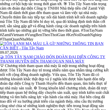
những cơ hội hợp tác trong thời gian tới. 🎯 Tôn Tây Nam trân trọng
cảm ơn đoàn đại diện Công ty TNHH Nhà thép tiền chế Zamil Việt
Nam đã dành thời gian đến tham quan và làm việc tại nhà máy.
Chuyến thăm lần này tiếp tục nối dài hành trình kết nối doanh nghiệp
mà Tôn Tây Nam đã bền bỉ duy trì, qua đó khẳng định tinh thần cởi
mở, sẵn sàng gặp gỡ và đồng hành cùng các doanh nghiệp trên hành
trình kiến tạo những giá trị vững bền theo thời gian. #TonTayNam
#ZamilVietnam #VungBenTheoThoiGian #KetNoiDoanhNghiep
#ThamQuanNhaMay
09.07.2026
🤝 TÔN TÂY NAM CHÀO ĐÓN ĐOÀN ĐẠI DIỆN CÔNG TY
THANH HUYỀN ĐẾN THAM QUAN NHÀ MÁY
💡 Chương trình tham quan nhà máy là một trong những hoạt động
được Tôn Tây Nam duy trì trong nhiều năm qua nhằm tăng cường kết
nối với cộng đồng doanh nghiệp. Vừa qua, Tôn Tây Nam đã có
những khoảnh khắc thật đẹp và ý nghĩa khi được hân hạnh đón tiếp
đoàn đại diện Công ty Thanh Huyền đến tham quan, tìm hiểu thực tế
tại nhà máy sản xuất. ⚙️ Trong khuôn khổ chương trình, đoàn đã trực
tiếp tham quan hệ thống dây chuyền sản xuất, quy trình kiểm soát chất
lượng và tìm hiểu năng lực vận hành của nhà máy. Hai bên cũng đã
trao đổi về xu hướng phát triển của ngành thép, nhu cầu thị trường
cũng như chia sẻ những kinh nghiệm thực tiễn trong hoạt động sản