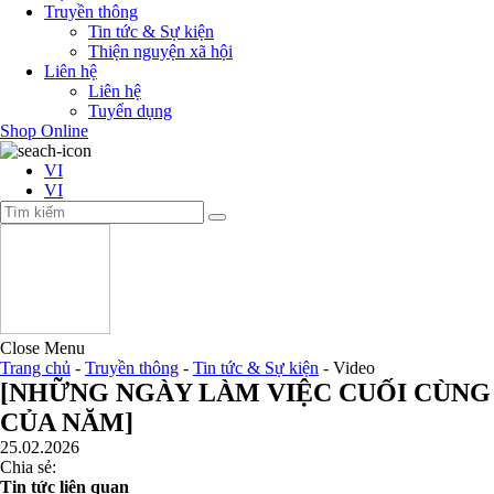
Truyền thông
Tin tức & Sự kiện
Thiện nguyện xã hội
Liên hệ
Liên hệ
Tuyển dụng
Shop Online
VI
VI
Close Menu
Trang chủ
-
Truyền thông
-
Tin tức & Sự kiện
-
Video
[NHỮNG NGÀY LÀM VIỆC CUỐI CÙNG
CỦA NĂM]
25.02.2026
Chia sẻ:
Tin tức liên quan