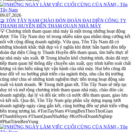
09.07.2026
🤝 TÔN TÂY NAM CHÀO ĐÓN ĐOÀN ĐẠI DIỆN CÔNG TY
THANH HUYỀN ĐẾN THAM QUAN NHÀ MÁY
💡 Chương trình tham quan nhà máy là một trong những hoạt động
được Tôn Tây Nam duy trì trong nhiều năm qua nhằm tăng cường kết
nối với cộng đồng doanh nghiệp. Vừa qua, Tôn Tây Nam đã có
những khoảnh khắc thật đẹp và ý nghĩa khi được hân hạnh đón tiếp
đoàn đại diện Công ty Thanh Huyền đến tham quan, tìm hiểu thực tế
tại nhà máy sản xuất. ⚙️ Trong khuôn khổ chương trình, đoàn đã trực
tiếp tham quan hệ thống dây chuyền sản xuất, quy trình kiểm soát chất
lượng và tìm hiểu năng lực vận hành của nhà máy. Hai bên cũng đã
trao đổi về xu hướng phát triển của ngành thép, nhu cầu thị trường
cũng như chia sẻ những kinh nghiệm thực tiễn trong hoạt động sản
xuất và kinh doanh. 🎯 Trong thời gian tới, Tôn Tây Nam sẽ tiếp tục
duy trì và mở rộng chương trình tham quan nhà máy, chào đón các
doanh nghiệp, đại lý và đối tác trên cả nước đến tham quan, giao lưu
và kết nối. Qua đó, Tôn Tây Nam góp phần xây dựng mạng lưới
doanh nghiệp ngày càng gắn kết, cùng hướng đến sự phát triển vững
bền trong tương lai. #TonTayNam #VungBenTheoThoiGian
#ThanhHuyen #ThamQuanNhaMay #KetNoiDoanhNghiep
#PhatTrienBenVung