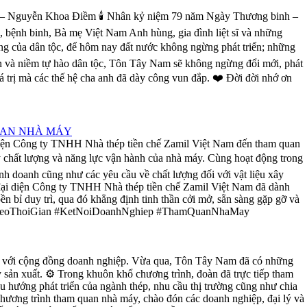
g” – Nguyễn Khoa Điềm 🕯️ Nhân kỷ niệm 79 năm Ngày Thương binh –
h, bệnh binh, Bà mẹ Việt Nam Anh hùng, gia đình liệt sĩ và những
vang của dân tộc, để hôm nay đất nước không ngừng phát triển; những
ơn và niềm tự hào dân tộc, Tôn Tây Nam sẽ không ngừng đổi mới, phát
iá trị mà các thế hệ cha anh đã dày công vun đắp. ❤️ Đời đời nhớ ơn
QUAN NHÀ MÁY
 diện Công ty TNHH Nhà thép tiền chế Zamil Việt Nam đến tham quan
 lý chất lượng và năng lực vận hành của nhà máy. Cùng hoạt động trong
nh doanh cũng như các yêu cầu về chất lượng đối với vật liệu xây
n đại diện Công ty TNHH Nhà thép tiền chế Zamil Việt Nam đã dành
n bỉ duy trì, qua đó khẳng định tinh thần cởi mở, sẵn sàng gặp gỡ và
gBenTheoThoiGian #KetNoiDoanhNghiep #ThamQuanNhaMay
ối với cộng đồng doanh nghiệp. Vừa qua, Tôn Tây Nam đã có những
 sản xuất. ⚙️ Trong khuôn khổ chương trình, đoàn đã trực tiếp tham
u hướng phát triển của ngành thép, nhu cầu thị trường cũng như chia
 chương trình tham quan nhà máy, chào đón các doanh nghiệp, đại lý và