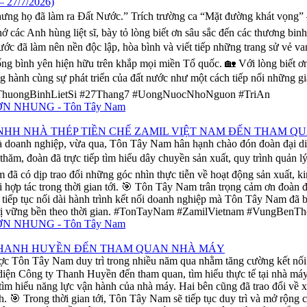
27/7/2026)
 Nhưng họ đã làm ra Đất Nước.” Trích trường ca “Mặt đường khát vọn
 các Anh hùng liệt sĩ, bày tỏ lòng biết ơn sâu sắc đến các thương bin
rước đã làm nên nền độc lập, hòa bình và viết tiếp những trang sử vẻ 
ống bình yên hiện hữu trên khắp mọi miền Tổ quốc. 🏡 Với lòng biết 
ng hành cùng sự phát triển của đất nước như một cách tiếp nối những g
yThuongBinhLietSi #27Thang7 #UongNuocNhoNguon #TriAn
TNHH NHÀ THÉP TIỀN CHẾ ZAMIL VIỆT NAM ĐẾN THAM 
 và doanh nghiệp, vừa qua, Tôn Tây Nam hân hạnh chào đón đoàn đại
 thăm, đoàn đã trực tiếp tìm hiểu dây chuyền sản xuất, quy trình quản
đã có dịp trao đổi những góc nhìn thực tiễn về hoạt động sản xuất, ki
ội hợp tác trong thời gian tới. 🎯 Tôn Tây Nam trân trọng cảm ơn đoà
tiếp tục nối dài hành trình kết nối doanh nghiệp mà Tôn Tây Nam đã bề
 giá trị vững bền theo thời gian. #TonTayNam #ZamilVietnam #Vun
 THANH HUYỀN ĐẾN THAM QUAN NHÀ MÁY
ược Tôn Tây Nam duy trì trong nhiều năm qua nhằm tăng cường kết n
diện Công ty Thanh Huyền đến tham quan, tìm hiểu thực tế tại nhà máy
tìm hiểu năng lực vận hành của nhà máy. Hai bên cũng đã trao đổi về x
h. 🎯 Trong thời gian tới, Tôn Tây Nam sẽ tiếp tục duy trì và mở rộng