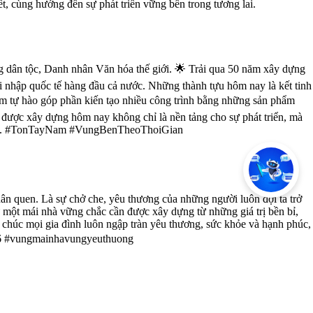
, cùng hướng đến sự phát triển vững bền trong tương lai.
ng dân tộc, Danh nhân Văn hóa thế giới. 🌟 Trải qua 50 năm xây dựng
i nhập quốc tế hàng đầu cả nước. Những thành tựu hôm nay là kết tinh
Nam tự hào góp phần kiến tạo nhiều công trình bằng những sản phẩm
 được xây dựng hôm nay không chỉ là nền tảng cho sự phát triển, mà
g lai. #TonTayNam #VungBenTheoThoiGian
ân quen. Là sự chở che, yêu thương của những người luôn đợi ta trở
ư một mái nhà vững chắc cần được xây dựng từ những giá trị bền bỉ,
chúc mọi gia đình luôn ngập tràn yêu thương, sức khỏe và hạnh phúc,
6 #vungmainhavungyeuthuong