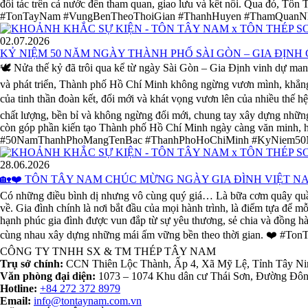
đối tác trên cả nước đến tham quan, giao lưu và kết nối. Qua đó, Tô
#TonTayNam #VungBenTheoThoiGian #ThanhHuyen #ThamQuanNh
02.07.2026
KỶ NIỆM 50 NĂM NGÀY THÀNH PHỐ SÀI GÒN – GIA ĐỊNH
🕊️ Nửa thế kỷ đã trôi qua kể từ ngày Sài Gòn – Gia Định vinh dự man
và phát triển, Thành phố Hồ Chí Minh không ngừng vươn mình, khẳng đ
của tinh thần đoàn kết, đổi mới và khát vọng vươn lên của nhiều thế 
chất lượng, bền bỉ và không ngừng đổi mới, chung tay xây dựng những 
còn góp phần kiến tạo Thành phố Hồ Chí Minh ngày càng văn minh,
#50NamThanhPhoMangTenBac #ThanhPhoHoChiMinh #KyNiem5
28.06.2026
🏡❤️ TÔN TÂY NAM CHÚC MỪNG NGÀY GIA ĐÌNH VIỆT NAM
Có những điều bình dị nhưng vô cùng quý giá… Là bữa cơm quây quần s
về. Gia đình chính là nơi bắt đầu của mọi hành trình, là điểm tựa để
hạnh phúc gia đình được vun đắp từ sự yêu thương, sẻ chia và đồng 
cùng nhau xây dựng những mái ấm vững bền theo thời gian. ❤️ 
CÔNG TY TNHH SX & TM THÉP TÂY NAM
Trụ sở chính:
CCN Thiên Lộc Thành, Ấp 4, Xã Mỹ Lệ, Tỉnh Tây Ni
Văn phòng đại diện:
1073 – 1074 Khu dân cư Thái Sơn, Đường Đôn
Hotline:
+84 272 372 8979
Email:
info@tontaynam.com.vn