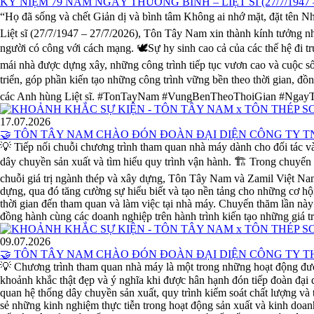
KỶ NIỆM 79 NĂM NGÀY THƯƠNG BINH – LIỆT SĨ (27/7/1947 – 
“Họ đã sống và chết Giản dị và bình tâm Không ai nhớ mặt, đặt tên
Liệt sĩ (27/7/1947 – 27/7/2026), Tôn Tây Nam xin thành kính tưởng nhớ
người có công với cách mạng. 🕊️Sự hy sinh cao cả của các thế hệ đi t
mái nhà được dựng xây, những công trình tiếp tục vươn cao và cuộc s
triển, góp phần kiến tạo những công trình vững bền theo thời gian, đồ
các Anh hùng Liệt sĩ. #TonTayNam #VungBenTheoThoiGian #Nga
17.07.2026
🤝 TÔN TÂY NAM CHÀO ĐÓN ĐOÀN ĐẠI DIỆN CÔNG TY 
💡 Tiếp nối chuỗi chương trình tham quan nhà máy dành cho đối tác
dây chuyền sản xuất và tìm hiểu quy trình vận hành. 🏗️ Trong chuyến
chuỗi giá trị ngành thép và xây dựng, Tôn Tây Nam và Zamil Việt Nam 
dựng, qua đó tăng cường sự hiểu biết và tạo nền tảng cho những cơ h
thời gian đến tham quan và làm việc tại nhà máy. Chuyến thăm lần này 
đồng hành cùng các doanh nghiệp trên hành trình kiến tạo những
09.07.2026
🤝 TÔN TÂY NAM CHÀO ĐÓN ĐOÀN ĐẠI DIỆN CÔNG TY
💡 Chương trình tham quan nhà máy là một trong những hoạt động đ
khoảnh khắc thật đẹp và ý nghĩa khi được hân hạnh đón tiếp đoàn đại 
quan hệ thống dây chuyền sản xuất, quy trình kiểm soát chất lượng và 
sẻ những kinh nghiệm thực tiễn trong hoạt động sản xuất và kinh doan