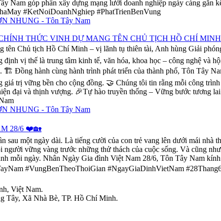
n Tây Nam góp phần xây dựng mạng lưới doanh nghiệp ngày càng gắn kết
aMay #KetNoiDoanhNghiep #PhatTrienBenVung
 CHÍNH THỨC VINH DỰ MANG TÊN CHỦ TỊCH HỒ CHÍ MINH
g tên Chủ tịch Hồ Chí Minh – vị lãnh tụ thiên tài, Anh hùng Giải phó
ịnh vị thế là trung tâm kinh tế, văn hóa, khoa học – công nghệ và hộ
hệ. 🏗️ Đồng hành cùng hành trình phát triển của thành phố, Tôn Tây 
giá trị vững bền cho cộng đồng. 🤝 Chúng tôi tin rằng mỗi công trình
 hiện đại và thịnh vượng. 🎉Tự hào truyền thống – Vững bước tươn
0Nam
 28/6 ❤️🏡
au một ngày dài. Là tiếng cười của con trẻ vang lên dưới mái nhà th
 mỗi người vững vàng trước những thử thách của cuộc sống. Và cũng nh
hành mỗi ngày. Nhân Ngày Gia đình Việt Nam 28/6, Tôn Tây Nam kính 
#TonTayNam #VungBenTheoThoiGian #NgayGiaDinhVietNam #28Thang
nh, Việt Nam.
g Tây, Xã Nhà Bè, TP. Hồ Chí Minh.