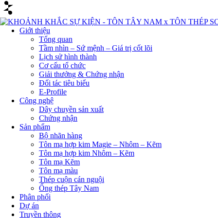
Giới thiệu
Tổng quan
Tầm nhìn – Sứ mệnh – Giá trị cốt lõi
Lịch sử hình thành
Cơ cấu tổ chức
Giải thưởng & Chứng nhận
Đối tác tiêu biểu
E-Profile
Công nghệ
Dây chuyền sản xuất
Chứng nhận
Sản phẩm
Bộ nhãn hàng
Tôn mạ hợp kim Magie – Nhôm – Kẽm
Tôn mạ hợp kim Nhôm – Kẽm
Tôn mạ Kẽm
Tôn mạ màu
Thép cuộn cán nguội
Ống thép Tây Nam
Phân phối
Dự án
Truyền thông