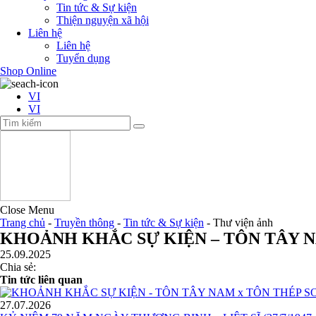
Tin tức & Sự kiện
Thiện nguyện xã hội
Liên hệ
Liên hệ
Tuyển dụng
Shop Online
VI
VI
Close Menu
Trang chủ
-
Truyền thông
-
Tin tức & Sự kiện
-
Thư viện ảnh
KHOẢNH KHẮC SỰ KIỆN – TÔN TÂY 
25.09.2025
Chia sẻ:
Tin tức liên quan
27.07.2026