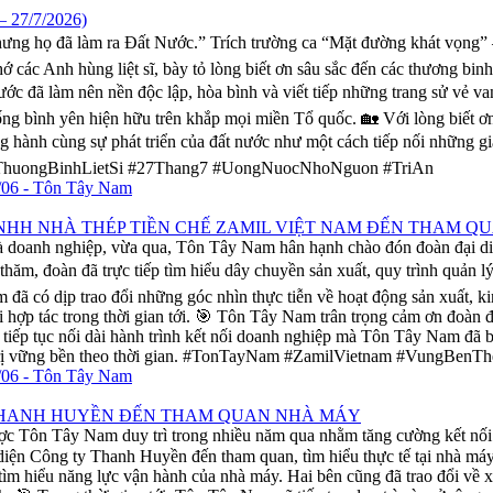
27/7/2026)
 Nhưng họ đã làm ra Đất Nước.” Trích trường ca “Mặt đường khát vọn
 các Anh hùng liệt sĩ, bày tỏ lòng biết ơn sâu sắc đến các thương bin
rước đã làm nên nền độc lập, hòa bình và viết tiếp những trang sử vẻ 
ống bình yên hiện hữu trên khắp mọi miền Tổ quốc. 🏡 Với lòng biết 
ng hành cùng sự phát triển của đất nước như một cách tiếp nối những g
yThuongBinhLietSi #27Thang7 #UongNuocNhoNguon #TriAn
TNHH NHÀ THÉP TIỀN CHẾ ZAMIL VIỆT NAM ĐẾN THAM 
 và doanh nghiệp, vừa qua, Tôn Tây Nam hân hạnh chào đón đoàn đại
 thăm, đoàn đã trực tiếp tìm hiểu dây chuyền sản xuất, quy trình quản
đã có dịp trao đổi những góc nhìn thực tiễn về hoạt động sản xuất, ki
ội hợp tác trong thời gian tới. 🎯 Tôn Tây Nam trân trọng cảm ơn đoà
tiếp tục nối dài hành trình kết nối doanh nghiệp mà Tôn Tây Nam đã bề
 giá trị vững bền theo thời gian. #TonTayNam #ZamilVietnam #Vun
 THANH HUYỀN ĐẾN THAM QUAN NHÀ MÁY
ược Tôn Tây Nam duy trì trong nhiều năm qua nhằm tăng cường kết n
diện Công ty Thanh Huyền đến tham quan, tìm hiểu thực tế tại nhà máy
tìm hiểu năng lực vận hành của nhà máy. Hai bên cũng đã trao đổi về x