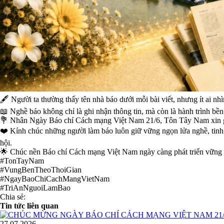
🖋️ Người ta thường thấy tên nhà báo dưới mỗi bài viết, nhưng ít ai n
📖 Nghề báo không chỉ là ghi nhận thông tin, mà còn là hành trình bền 
💐 Nhân Ngày Báo chí Cách mạng Việt Nam 21/6, Tôn Tây Nam xin gửi 
❤️ Kính chúc những người làm báo luôn giữ vững ngọn lửa nghề, tinh th
hội.
🌟 Chúc nền Báo chí Cách mạng Việt Nam ngày càng phát triển vững mạn
#TonTayNam
#VungBenTheoThoiGian
#NgayBaoChiCachMangVietNam
#TriAnNguoiLamBao
Chia sẻ:
Tin tức liên quan
27.07.2026