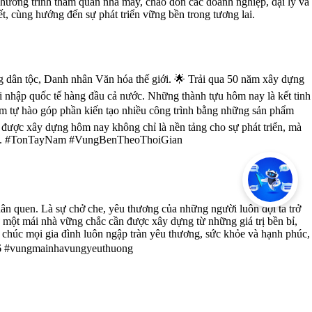
 chương trình tham quan nhà máy, chào đón các doanh nghiệp, đại lý và
, cùng hướng đến sự phát triển vững bền trong tương lai.
ng dân tộc, Danh nhân Văn hóa thế giới. 🌟 Trải qua 50 năm xây dựng
i nhập quốc tế hàng đầu cả nước. Những thành tựu hôm nay là kết tinh
Nam tự hào góp phần kiến tạo nhiều công trình bằng những sản phẩm
 được xây dựng hôm nay không chỉ là nền tảng cho sự phát triển, mà
g lai. #TonTayNam #VungBenTheoThoiGian
ân quen. Là sự chở che, yêu thương của những người luôn đợi ta trở
ư một mái nhà vững chắc cần được xây dựng từ những giá trị bền bỉ,
chúc mọi gia đình luôn ngập tràn yêu thương, sức khỏe và hạnh phúc,
6 #vungmainhavungyeuthuong