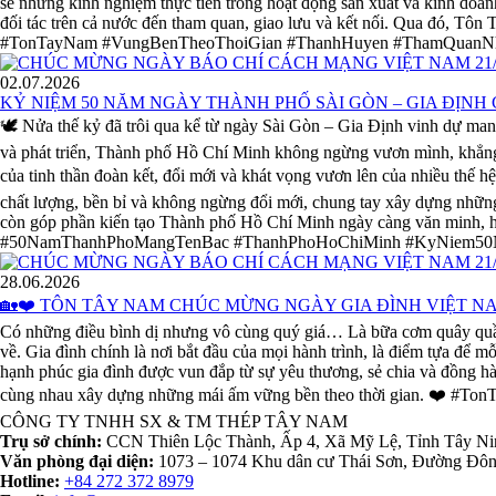
sẻ những kinh nghiệm thực tiễn trong hoạt động sản xuất và kinh doan
đối tác trên cả nước đến tham quan, giao lưu và kết nối. Qua đó, Tô
#TonTayNam #VungBenTheoThoiGian #ThanhHuyen #ThamQuanNh
02.07.2026
KỶ NIỆM 50 NĂM NGÀY THÀNH PHỐ SÀI GÒN – GIA ĐỊNH
🕊️ Nửa thế kỷ đã trôi qua kể từ ngày Sài Gòn – Gia Định vinh dự man
và phát triển, Thành phố Hồ Chí Minh không ngừng vươn mình, khẳng đ
của tinh thần đoàn kết, đổi mới và khát vọng vươn lên của nhiều thế 
chất lượng, bền bỉ và không ngừng đổi mới, chung tay xây dựng những 
còn góp phần kiến tạo Thành phố Hồ Chí Minh ngày càng văn minh,
#50NamThanhPhoMangTenBac #ThanhPhoHoChiMinh #KyNiem5
28.06.2026
🏡❤️ TÔN TÂY NAM CHÚC MỪNG NGÀY GIA ĐÌNH VIỆT NAM
Có những điều bình dị nhưng vô cùng quý giá… Là bữa cơm quây quần s
về. Gia đình chính là nơi bắt đầu của mọi hành trình, là điểm tựa để
hạnh phúc gia đình được vun đắp từ sự yêu thương, sẻ chia và đồng 
cùng nhau xây dựng những mái ấm vững bền theo thời gian. ❤️ 
CÔNG TY TNHH SX & TM THÉP TÂY NAM
Trụ sở chính:
CCN Thiên Lộc Thành, Ấp 4, Xã Mỹ Lệ, Tỉnh Tây Ni
Văn phòng đại diện:
1073 – 1074 Khu dân cư Thái Sơn, Đường Đôn
Hotline:
+84 272 372 8979