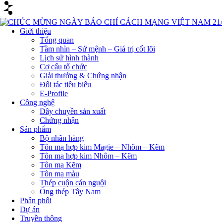
Giới thiệu
Tổng quan
Tầm nhìn – Sứ mệnh – Giá trị cốt lõi
Lịch sử hình thành
Cơ cấu tổ chức
Giải thưởng & Chứng nhận
Đối tác tiêu biểu
E-Profile
Công nghệ
Dây chuyền sản xuất
Chứng nhận
Sản phẩm
Bộ nhãn hàng
Tôn mạ hợp kim Magie – Nhôm – Kẽm
Tôn mạ hợp kim Nhôm – Kẽm
Tôn mạ Kẽm
Tôn mạ màu
Thép cuộn cán nguội
Ống thép Tây Nam
Phân phối
Dự án
Truyền thông