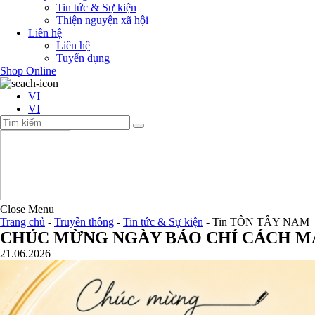
Tin tức & Sự kiện
Thiện nguyện xã hội
Liên hệ
Liên hệ
Tuyển dụng
Shop Online
VI
VI
Close Menu
Trang chủ
-
Truyền thông
-
Tin tức & Sự kiện
-
Tin TÔN TÂY NAM
CHÚC MỪNG NGÀY BÁO CHÍ CÁCH MẠ
21.06.2026