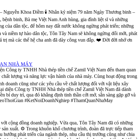
g” – Nguyễn Khoa Điềm 🕯️ Nhân kỷ niệm 79 năm Ngày Thương binh –
h, bệnh binh, Bà mẹ Việt Nam Anh hùng, gia đình liệt sĩ và những
vang của dân tộc, để hôm nay đất nước không ngừng phát triển; những
ơn và niềm tự hào dân tộc, Tôn Tây Nam sẽ không ngừng đổi mới, phát
iá trị mà các thế hệ cha anh đã dày công vun đắp. ❤️ Đời đời nhớ ơn
QUAN NHÀ MÁY
 diện Công ty TNHH Nhà thép tiền chế Zamil Việt Nam đến tham quan
 lý chất lượng và năng lực vận hành của nhà máy. Cùng hoạt động trong
nh doanh cũng như các yêu cầu về chất lượng đối với vật liệu xây
n đại diện Công ty TNHH Nhà thép tiền chế Zamil Việt Nam đã dành
n bỉ duy trì, qua đó khẳng định tinh thần cởi mở, sẵn sàng gặp gỡ và
gBenTheoThoiGian #KetNoiDoanhNghiep #ThamQuanNhaMay
ối với cộng đồng doanh nghiệp. Vừa qua, Tôn Tây Nam đã có những
 sản xuất. ⚙️ Trong khuôn khổ chương trình, đoàn đã trực tiếp tham
u hướng phát triển của ngành thép, nhu cầu thị trường cũng như chia