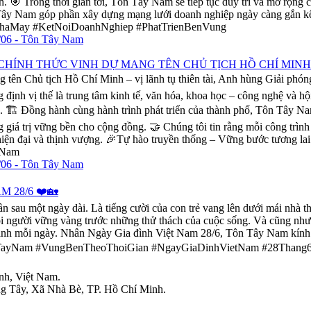
h. 🎯 Trong thời gian tới, Tôn Tây Nam sẽ tiếp tục duy trì và mở rộng
n Tây Nam góp phần xây dựng mạng lưới doanh nghiệp ngày càng gắn kết
aMay #KetNoiDoanhNghiep #PhatTrienBenVung
 CHÍNH THỨC VINH DỰ MANG TÊN CHỦ TỊCH HỒ CHÍ MINH
g tên Chủ tịch Hồ Chí Minh – vị lãnh tụ thiên tài, Anh hùng Giải phó
ịnh vị thế là trung tâm kinh tế, văn hóa, khoa học – công nghệ và hộ
hệ. 🏗️ Đồng hành cùng hành trình phát triển của thành phố, Tôn Tây 
giá trị vững bền cho cộng đồng. 🤝 Chúng tôi tin rằng mỗi công trình
 hiện đại và thịnh vượng. 🎉Tự hào truyền thống – Vững bước tươn
0Nam
 28/6 ❤️🏡
au một ngày dài. Là tiếng cười của con trẻ vang lên dưới mái nhà th
 mỗi người vững vàng trước những thử thách của cuộc sống. Và cũng nh
hành mỗi ngày. Nhân Ngày Gia đình Việt Nam 28/6, Tôn Tây Nam kính 
#TonTayNam #VungBenTheoThoiGian #NgayGiaDinhVietNam #28Thang
nh, Việt Nam.
g Tây, Xã Nhà Bè, TP. Hồ Chí Minh.