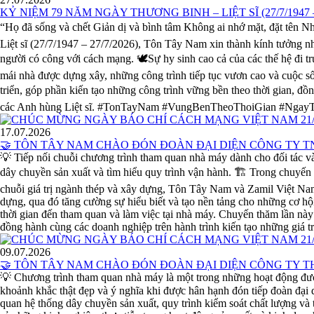
KỶ NIỆM 79 NĂM NGÀY THƯƠNG BINH – LIỆT SĨ (27/7/1947 – 
“Họ đã sống và chết Giản dị và bình tâm Không ai nhớ mặt, đặt tên
Liệt sĩ (27/7/1947 – 27/7/2026), Tôn Tây Nam xin thành kính tưởng nhớ
người có công với cách mạng. 🕊️Sự hy sinh cao cả của các thế hệ đi t
mái nhà được dựng xây, những công trình tiếp tục vươn cao và cuộc s
triển, góp phần kiến tạo những công trình vững bền theo thời gian, đồ
các Anh hùng Liệt sĩ. #TonTayNam #VungBenTheoThoiGian #Nga
17.07.2026
🤝 TÔN TÂY NAM CHÀO ĐÓN ĐOÀN ĐẠI DIỆN CÔNG TY 
💡 Tiếp nối chuỗi chương trình tham quan nhà máy dành cho đối tác
dây chuyền sản xuất và tìm hiểu quy trình vận hành. 🏗️ Trong chuyến
chuỗi giá trị ngành thép và xây dựng, Tôn Tây Nam và Zamil Việt Nam 
dựng, qua đó tăng cường sự hiểu biết và tạo nền tảng cho những cơ h
thời gian đến tham quan và làm việc tại nhà máy. Chuyến thăm lần này 
đồng hành cùng các doanh nghiệp trên hành trình kiến tạo những
09.07.2026
🤝 TÔN TÂY NAM CHÀO ĐÓN ĐOÀN ĐẠI DIỆN CÔNG TY
💡 Chương trình tham quan nhà máy là một trong những hoạt động đ
khoảnh khắc thật đẹp và ý nghĩa khi được hân hạnh đón tiếp đoàn đại 
quan hệ thống dây chuyền sản xuất, quy trình kiểm soát chất lượng và 